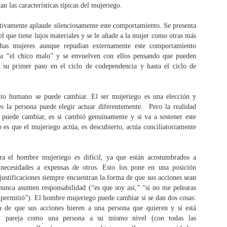
personal de un paciente para
que cada uno de nosotros cambia
an las características típicas del mujeriego.
lograr cambios positivos de
día a día. El truco de la felicidad
comportamientos, pensamientos y
es fluir con los cambios en el río
itivamente aplaude silenciosamente este comportamiento. Se presenta
emociones. La hipnosis médica
de la vida mientras diriges tu
l que tiene lujos materiales y se le añade a la mujer como otras más
se usa para disminuir el estrés
curso hacia el crecimiento
Decisiones y acciones
OV
has mujeres aunque repudian externamente este comportamiento
emocional que que lleva a
personal. Recuerda toda la gente
18
cia “el chico malo” y se envuelven con ellos pensando que pueden
"Tengo que tomar una decisión" es una frase común de mis
condiciones como ansiedad,
y las cosas bellas que te rodean.
pacientes cuando discutimos su situación. Puede que estemos
n su primer paso en el ciclo de codependencia y hasta el ciclo de
depresión, fobias u obsesiones.
Hay muchas razones para ser
scutiendo como perder peso o una relación tóxica, pero esa frase
La hipnosis puede aliviar
optimista. Que el 2015 te traiga
rde o temprano sale de la boca del paciente, como si fuera un hechizo
síntomas físicos como dolor o
salud, balance y felicidad.
ágico que va a resolver su problema esencial.
nausea.
to humano se puede cambiar. El ser mujeriego es una elección y
s la persona puede elegir actuar diferentemente. Pero la realidad
cidir algo es el principio de mejorar tu vida, no el fin. Toda decisión
n puede cambiar, es si cambió genuinamente y si va a sostener este
iene que ser acompañada de acción para que se logre lo que es
 es que el mujeriego actúa, es descubierto, actúa conciliatoriamente
cesario en tu vida.
ra el hombre mujeriego es difícil, ya que están acostumbrados a
Pensamiento todo o nada
CT
 necesidades a expensas de otros. Esto los pone en una posición
7
Uno de los errores de pensamientos más comunes es el patrón
justificaciones siempre encuentran la forma de que sus acciones sean
de pensamiento todo o nada, también llamado como
nunca asumen responsabilidad (“es que soy así,” “si no me pelearas
solutismos. Si en alguna discusión con alguien les has dicho: “tú
o permitió”). El hombre mujeriego puede cambiar si se dan dos cosas:
iempre…” has caído en la trampa del pensamiento todo o nada. Si ese
a de que sus acciones hieren a una persona que quieren y si está
 un patrón que repites con frecuencia te puede traer grandes
su pareja como una persona a su mismo nivel (con todas las
alestares en tu vida. Los absolutismos te hacen ver el mundo en