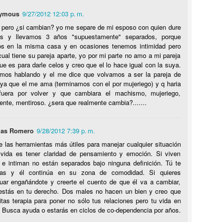
 base de todo comportamiento civilizado son las reglas que permiten
ymous
9/27/2012 12:03 p. m.
e exista un orden social. La base de toda regla de orden social es
ntrolar el impulso egoísta y canalizarlo hacia comportamiento
 pero ¿si cambian? yo me separe de mi esposo con quien dure
truista que te beneficie a ti y a los demás.
s y llevamos 3 años "supuestamente" separados, porque
os en la misma casa y en ocasiones tenemos intimidad pero
ual tiene su pareja aparte, yo por mi parte no amo a mi pareja
Escapando del hombre mujeriego
UN
ue es para darle celos y creo que el lo hace igual con la suya.
24
Muchas mujeres que leen el blog me escriben correos
imos hablando y el me dice que volvamos a ser la pareja de
electrónicos sobre sus desventuras en la relación con un hombre
ya que el me ama (terminamos con el por mujeriego) y q haria
ujeriego. Frecuentemente preguntan qué pueden hacer. La esencia del
fuera por volver y que cambiara el machismo, mujeriego,
ombre mujeriego es su egoísmo tóxico. El egoísmo de estos hombres
nte, mentiroso. ¿sera que realmente cambia?.......
 bien cómodo pues los "libera" de toda responsabilidad personal, por
o menos en la mente de ellos. Ese hombre mujeriego no va a
ambiar… o por lo menos no puedes contar con que cambie.
las Romero
9/28/2012 7:39 p. m.
 las herramientas más útiles para manejar cualquier situación
 vida es tener claridad de pensamiento y emoción. Si viven
 e intiman no están separados bajo ninguna definición. Tú te
Las decisiones conjuntas
as y él continúa en su zona de comodidad. Si quieres
UN
nuar engañándote y creerte el cuento de que él va a cambiar,
10
Vivir con una pareja es una de las experiencias más maravillosas
estás en tu derecho. Dos males no hacen un bien y creo que
y difíciles que un ser humano puede tener. Es maravilloso el
tas terapia para poner no sólo tus relaciones pero tu vida en
mpartir, la intimidad física, la conexión emocional y la comunión
 Busca ayuda o estarás en ciclos de co-dependencia por años.
piritual. Es difícil porque es imposible que dos seres humanos