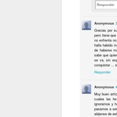
co
Responder
b
pa
Anonymous
3
Gracias por su
J
pero tiene que 
no enfrenta no
halla habido m
e
de haberse ma
N
sabe que quier
co
se va, sin ex
conquistar ... 
Pe
Responder
Anonymous
4
M
Muy buen artíc
cuales les he
ignoramos y h
En
pasamos a ser 
pr
aléjense de es
m