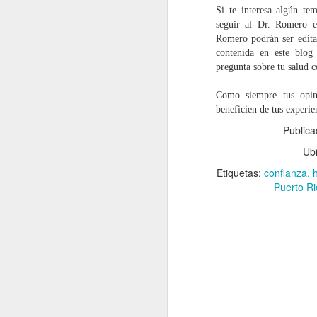
co
Si te interesa algún t
p
seguir al Dr. Romero e
s
Romero podrán ser editad
contenida en este blog
pregunta sobre tu salud 
S
Como siempre tus opini
beneficien de tus experie
t
Public
e
un
Ub
pa
Pe
Etiquetas:
confianza
Puerto Ri
S
la
ce
ti