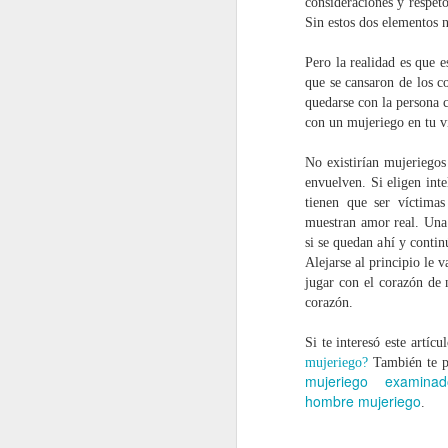
consideraciones y respet
bl
Sin estos dos elementos 
Pero la realidad es que 
que se cansaron de los co
S
quedarse con la persona c
con un mujeriego en tu vi
p
No existirían mujeriegos
nu
envuelven. Si eligen inte
Cu
tienen que ser víctima
muestran amor real. Una 
Es
si se quedan ahí y contin
de
Alejarse al principio le 
jugar con el corazón de 
corazón.
S
Si te interesó este artícu
mujeriego?
También te pu
mujeriego examinad
gr
hombre mujeriego
.
ev
El