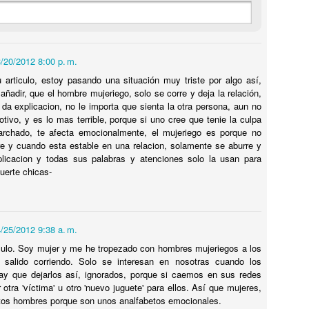
mpartan por un tiempo sin que surjan diferencias de importancia. Las
uenas parejas no son aquellas que nunca tienen desacuerdos. Esas
rejas no existen.
/20/2012 8:00 p. m.
 articulo, estoy pasando una situación muy triste por algo así,
El pensamiento mágico
UN
añadir, que el hombre mujeriego, solo se corre y deja la relación,
3
A todos nos gustaría que el mundo fuera a nuestro gusto.
 da explicacion, no le importa que sienta la otra persona, aun no
Constantemente deseamos que nuestras fantasías se conviertan
otivo, y es lo mas terrible, porque si uno cree que tenie la culpa
n realidad. Es una cualidad bella que tenemos los seres humanos.
rchado, te afecta emocionalmente, el mujeriego es porque no
os permite soñar, nos motiva y nos permite alcanzar. Ese deseo
e y cuando esta estable en una relacion, solamente se aburre y
nstante es el impulso que nos hace crecer.
plicacion y todas sus palabras y atenciones solo la usan para
suerte chicas-
ro al mismo tiempo el universo nos impone reglas y limitaciones.
/25/2012 9:38 a. m.
Los códigos de facturación por visitas al médico
AY
ulo. Soy mujer y me he tropezado con hombres mujeriegos a los
27
siquiatra
 salido corriendo. Solo se interesan en nosotras cuando los
ay que dejarlos así, ignorados, porque si caemos en sus redes
 medicina, y por lo tanto en siquiatría, todo lo que hace un
otra 'víctima' u otro 'nuevo juguete' para ellos. Así que mujeres,
ofesional de salud debe ser descrito a través de los códigos del
tos hombres porque son unos analfabetos emocionales.
anual Current Procedural Terminology (CPT). Este manual fue creado