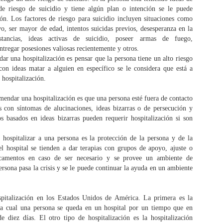
uestras vidas. Es entonces cuando nos sentimos agobiados por
 de riesgo de suicidio y tiene algún plan o intención se le puede
uestras circunstancias y nos deprimimos. Pero podemos
ón. Los factores de riesgo para suicidio incluyen situaciones como
econectarnos con nuestra esencia para crear armonía en nuestras
o, ser mayor de edad, intentos suicidas previos, desesperanza en la
idas, entendernos mejor y tener paz. Una de las herramientas más
tancias, ideas activas de suicidio, poseer armas de fuego,
derosas para lograr ésto es la terapia de regresión.
regar posesiones valiosas recientemente y otros.
ar una hospitalización es pensar que la persona tiene un alto riesgo
on ideas matar a alguien en específico se le considera que está a
 hospitalización.
mendar una hospitalización es que una persona esté fuera de contacto
s con síntomas de alucinaciones, ideas bizarras o de persecución y
 basados en ideas bizarras pueden requerir hospitalización si son
 hospitalizar a una persona es la protección de la persona y de la
l hospital se tienden a dar terapias con grupos de apoyo, ajuste o
camentos en caso de ser necesario y se provee un ambiente de
ersona pasa la crisis y se le puede continuar la ayuda en un ambiente
La hipnosis médica
Feliz y próspero 2015
MAR
DEC
3
31
La hipnosis médica es un
El año 2014 fue uno de
spitalización en los Estados Unidos de América. La primera es la
procedimiento utilizado en el
cambios. El mundo que nos
 la cual una persona se queda en un hospital por un tiempo que en
proceso de mejoramiento
rodea cambia al mismo tiempo
 diez días. El otro tipo de hospitalización es la hospitalización