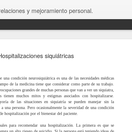
 relaciones y mejoramiento personal.
Hospitalizaciones siquiátricas
Las regresiones hipnóticas
or una condición neurosiquiátrica es una de las necesidades médicas
APR
ampo de la medicina tiene que considerar como parte de su trabajo.
24
El Dr. Douglas Romero ofrecerá el Taller de Regresión a
eocupaciones grandes de muchas personas que van a ver un siquiatra,
Vidas Pasadas el sábado 29 de abril de 2017 a beneficio
 tienen muchos mitos y estigmas asociados con hospitalizarse.
e PAKTO Senshido, organización educativa sin fines de lucro. El
oría de las situaciones en siquiatría se pueden manejar sin la
ller incluye una regresión convencional y dos regresiones a vidas
r a una persona. Pero ocasionalmente la severidad de una condición
sadas utilizando el proceso de regresión hipnótica.
e hospitalización por el bienestar del paciente.
dos tenemos en nuestro interior una fuente ilimitada de sabiduría.
pales para recomendar una hospitalización. La primera es que se
 veces nos olvidamos de buscarla para poder traer balance a
enga un alto riesgo de suicidio. Si la persona está teniendo ideas de