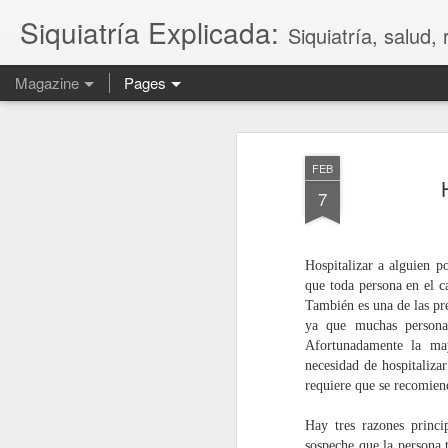
Siquiatría Explicada:
Siquiatría, salud,
Magazine
Pages
FEB
7
Hospitalizar a alguien p
que toda persona en el c
También es una de las pr
ya que muchas personas
d
Afortunadamente la may
ta
necesidad de hospitaliza
pa
requiere que se recomiend
To
Hay tres razones princi
A
sospeche que la persona t