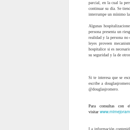
tratamiento a un paciente es: ¿por
parcial, en la cual la pe
cuánto tiempo necesito este
continuar su día. Se tien
tratamiento? El tiempo de
interrumpe un mínimo la 
duración de una terapia no es una
pregunta fácil de contestar.
N
Algunas hospitalizacione
Algunas personas necesitarán
persona presenta un ries
terapia por un tiempo limitado,
realidad y la persona no 
otras personas van a necesitar
di
leyes proveen mecanism
terapia de por vida. El reto es
ta
hospitalice si es necesar
crear un plan de tratamiento que
m
su seguridad y la de otro
encaje con la condición médica y
las necesidades del paciente.
De
t
ne
Si te interesa que se es
escribe a douglasjromer
@douglasjromero.
O
Para consultas con 
ab
www.mimejoram
visitar
s
es
m
La información contenida