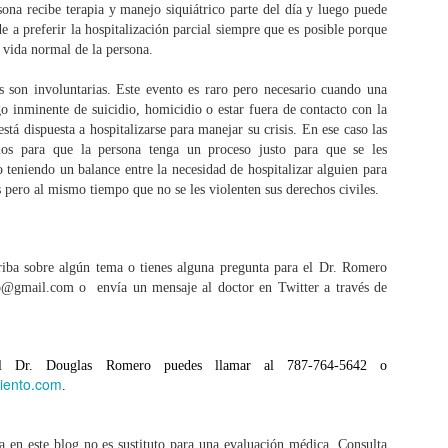
personal de un paciente para
que cada uno de nosotros cambia
rsona recibe terapia y manejo siquiátrico parte del día y luego puede
lograr cambios positivos de
día a día. El truco de la felicidad
de a preferir la hospitalización parcial siempre que es posible porque
comportamientos, pensamientos y
es fluir con los cambios en el río
vida normal de la persona.
emociones. La hipnosis médica
de la vida mientras diriges tu
se usa para disminuir el estrés
curso hacia el crecimiento
Decisiones y acciones
OV
s son involuntarias. Este evento es raro pero necesario cuando una
emocional que que lleva a
personal. Recuerda toda la gente
18
go inminente de suicidio, homicidio o estar fuera de contacto con la
"Tengo que tomar una decisión" es una frase común de mis
condiciones como ansiedad,
y las cosas bellas que te rodean.
está dispuesta a hospitalizarse para manejar su crisis. En ese caso las
pacientes cuando discutimos su situación. Puede que estemos
depresión, fobias u obsesiones.
Hay muchas razones para ser
scutiendo como perder peso o una relación tóxica, pero esa frase
os para que la persona tenga un proceso justo para que se les
La hipnosis puede aliviar
optimista. Que el 2015 te traiga
rde o temprano sale de la boca del paciente, como si fuera un hechizo
io teniendo un balance entre la necesidad de hospitalizar alguien para
síntomas físicos como dolor o
salud, balance y felicidad.
ágico que va a resolver su problema esencial.
nausea.
s pero al mismo tiempo que no se les violenten sus derechos civiles.
cidir algo es el principio de mejorar tu vida, no el fin. Toda decisión
iene que ser acompañada de acción para que se logre lo que es
cesario en tu vida.
criba sobre algún tema o tienes alguna pregunta para el Dr. Romero
o@gmail.com o envía un mensaje al doctor en Twitter a través de
Pensamiento todo o nada
CT
7
Uno de los errores de pensamientos más comunes es el patrón
de pensamiento todo o nada, también llamado como
el Dr. Douglas Romero puedes llamar al 787-764-5642 o
solutismos. Si en alguna discusión con alguien les has dicho: “tú
iento.com
.
iempre…” has caído en la trampa del pensamiento todo o nada. Si ese
 un patrón que repites con frecuencia te puede traer grandes
alestares en tu vida. Los absolutismos te hacen ver el mundo en
 en este blog no es sustituto para una evaluación médica. Consulta