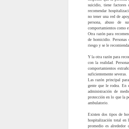
n
suicidio, tiene factores
n
recomendar hospitalizaci
r
no tener una red de apoy
v
persona, abuso de sus
po
comportamientos como ent
Otra razón para recomend
de homicidio. Personas c
riesgo y se le recomienda
Y la otra razón para reco
con la realidad. Persona
comportamientos extraños
suficientemente severas.
Las razón principal para
gente que le rodea. En e
administración de medi
protección en lo que la p
ambulatorio.
¿Cuánto debe durar mi
AUG
11
terapia?
Existen dos tipos de ho
Una pregunta común al
hospitalización total en
recomendar algún tipo de
promedio es alrededor de